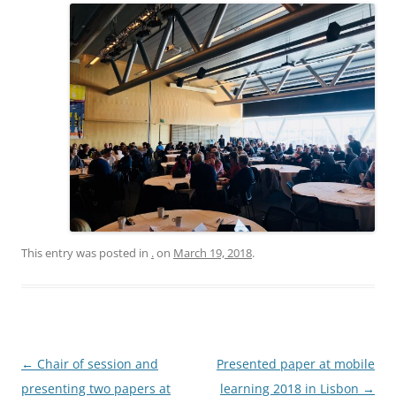
This entry was posted in
.
on
March 19, 2018
.
Post
←
Chair of session and
Presented paper at mobile
navigation
presenting two papers at
learning 2018 in Lisbon
→